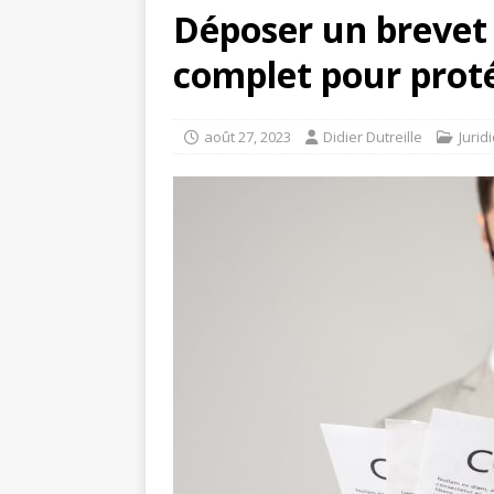
Déposer un brevet à
complet pour proté
août 27, 2023
Didier Dutreille
Jurid