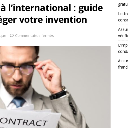
 l’international : guide
gratu
Lettr
ger votre invention
conse
Assur
ique
Commentaires fermés
vérifi
L’imp
cond
Assur
franc