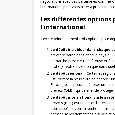
négociations avec des partenaires commerciau
l’international peut vous aider à prévenir les co
Les différentes options
l’international
Il existe principalement trois options pour dép
Le dépôt individuel dans chaque pa
brevet séparée dans chaque pays où vo
démarche puisse être coûteuse et fasti
protéger votre invention que dans quel
Le dépôt régional :
Certaines régions 
Est, offrent la possibilité de déposer 
Europe, vous pouvez déposer une dema
brevets (OEB), qui permet de protéger
Le dépôt international via le syst
brevets (PCT) est un accord internati
pour protéger votre invention dans les 
harmonise les démarches à suivre et of