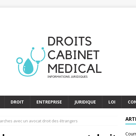
DROIT
ENTREPRISE
JURIDIQUE
LOI
CO
ART
arches avec un avocat droit des étrangers
Courr