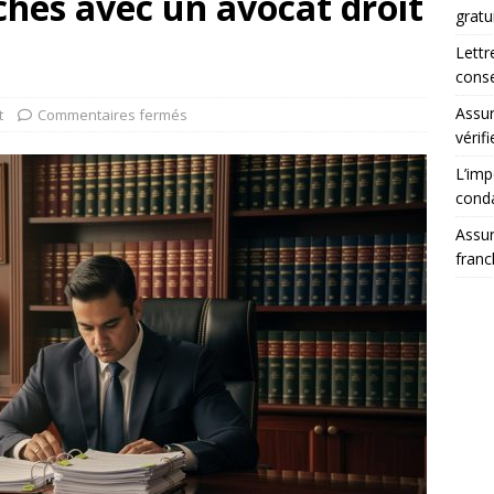
hes avec un avocat droit
gratu
Lettr
conse
Assur
t
Commentaires fermés
vérifi
L’imp
cond
Assur
franc