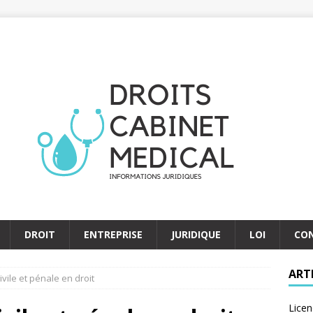
DROIT
ENTREPRISE
JURIDIQUE
LOI
CO
ART
ivile et pénale en droit
Licen