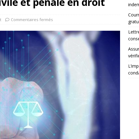
ivile et pénale en droit
indem
Courr
t
Commentaires fermés
gratu
Lettr
conse
Assur
vérifi
L’imp
cond