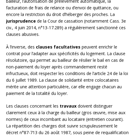
bailleur, l’autorisation de prélèvement automatique, la
facturation de frais de relance ou d’envoi de quittance, ou
encore la restriction du droit d’héberger des proches. La
jurisprudence
de la Cour de cassation (notamment Cass. 3e
civ., 4 juin 2014, n°13-17.289) a régulièrement sanctionné ces
clauses abusives.
À l’inverse, des
clauses facultatives
peuvent enrichir le
contrat pour l’adapter aux spécificités du logement. La clause
résolutoire, qui permet au bailleur de résilier le bail en cas de
non-paiement du loyer après commandement resté
infructueux, doit respecter les conditions de l’article 24 de la loi
du 6 juillet 1989. La clause de solidarité entre colocataires
mérite une attention particulière, car elle engage chacun au
paiement de la totalité du loyer.
Les clauses concernant les
travaux
doivent distinguer
clairement ceux à la charge du bailleur (gros œuvre, mise aux
normes) de ceux incombant au locataire (entretien courant).
La répartition des charges doit suivre scrupuleusement le
décret n°87-713 du 26 août 1987, sous peine de requalification