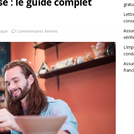
se : le guide complet
gratu
Lettr
conse
Assur
dique
Commentaires fermés
vérifi
L’imp
cond
Assur
franc