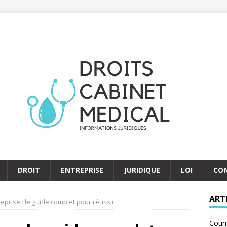
DROIT
ENTREPRISE
JURIDIQUE
LOI
CO
ART
eprise : le guide complet pour réussir
Courr