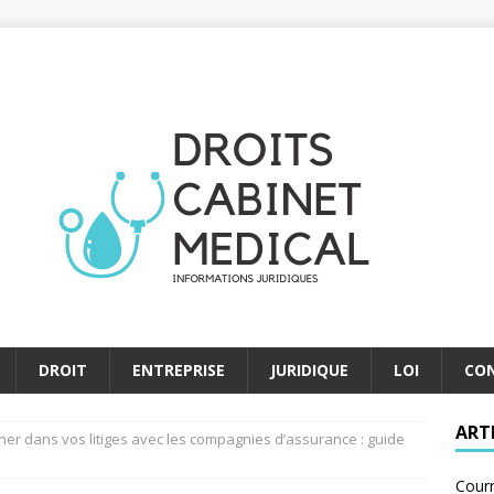
DROIT
ENTREPRISE
JURIDIQUE
LOI
CO
ART
r dans vos litiges avec les compagnies d’assurance : guide
Courr