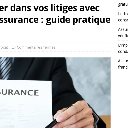
 dans vos litiges avec
gratu
Lettr
ssurance : guide pratique
conse
Assur
vérifi
L’imp
vocat
Commentaires fermés
cond
Assur
franc